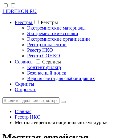
LIDREKON.RU
Реестры
Реестры
Экстремистские материалы
Экстремистские ссылки
Экстремистские организации
Реестр иноагентов
Реестр НКО
Реестр СОНКО
Cервисы
Cервисы
Контент-фильтр
Безопасный поиск
Версия сайта для слабовидящих
Скрипты
О проекте
Главная
Реестр НКО
Местная еврейская национально-культурная
Местная еврейская