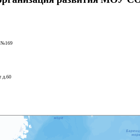
 №169
т д.60