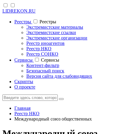
LIDREKON.RU
Реестры
Реестры
Экстремистские материалы
Экстремистские ссылки
Экстремистские организации
Реестр иноагентов
Реестр НКО
Реестр СОНКО
Cервисы
Cервисы
Контент-фильтр
Безопасный поиск
Версия сайта для слабовидящих
Скрипты
О проекте
Главная
Реестр НКО
Международный союз общественных
Международный союз