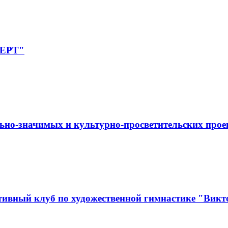
ПЕРТ"
ьно-значимых и культурно-просветительских прое
ивный клуб по художественной гимнастике "Викт