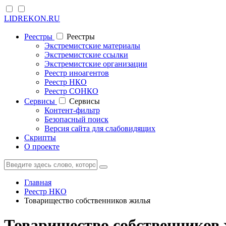
LIDREKON.RU
Реестры
Реестры
Экстремистские материалы
Экстремистские ссылки
Экстремистские организации
Реестр иноагентов
Реестр НКО
Реестр СОНКО
Cервисы
Cервисы
Контент-фильтр
Безопасный поиск
Версия сайта для слабовидящих
Скрипты
О проекте
Главная
Реестр НКО
Товарищество собственников жилья
Товарищество собственников