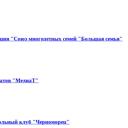
ация "Союз многодетных семей "Большая семья"
катов "МедиаТ"
ольный клуб "Черноморец"