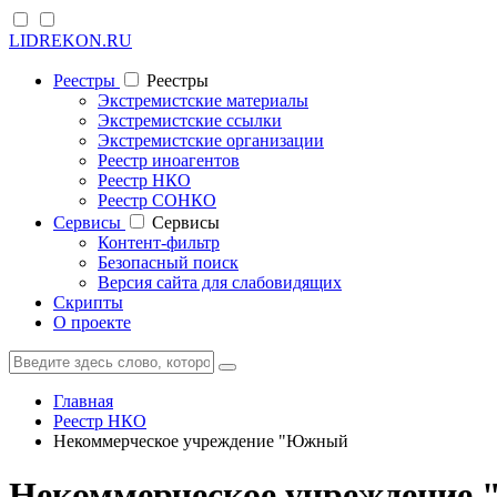
LIDREKON.RU
Реестры
Реестры
Экстремистские материалы
Экстремистские ссылки
Экстремистские организации
Реестр иноагентов
Реестр НКО
Реестр СОНКО
Cервисы
Cервисы
Контент-фильтр
Безопасный поиск
Версия сайта для слабовидящих
Скрипты
О проекте
Главная
Реестр НКО
Некоммерческое учреждение "Южный
Некоммерческое учреждение 