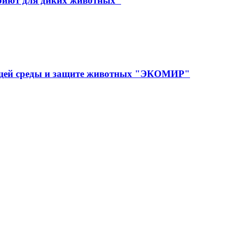
иют для диких животных"
ющей среды и защите животных "ЭКОМИР"