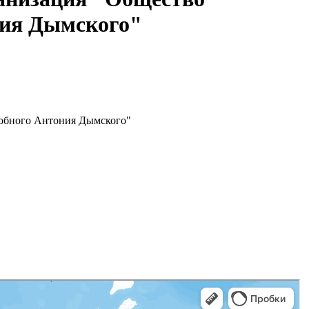
ния Дымского"
добного Антония Дымского"