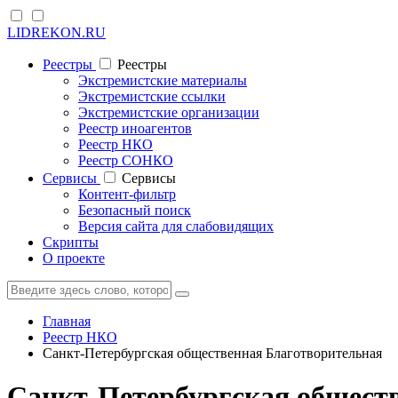
LIDREKON.RU
Реестры
Реестры
Экстремистские материалы
Экстремистские ссылки
Экстремистские организации
Реестр иноагентов
Реестр НКО
Реестр СОНКО
Cервисы
Cервисы
Контент-фильтр
Безопасный поиск
Версия сайта для слабовидящих
Скрипты
О проекте
Главная
Реестр НКО
Санкт-Петербургская общественная Благотворительная
Санкт-Петербургская общест