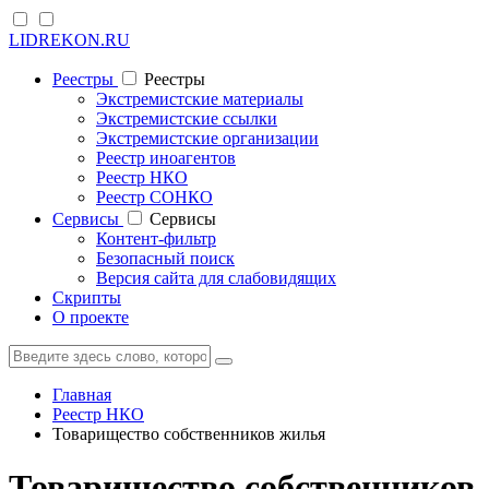
LIDREKON.RU
Реестры
Реестры
Экстремистские материалы
Экстремистские ссылки
Экстремистские организации
Реестр иноагентов
Реестр НКО
Реестр СОНКО
Cервисы
Cервисы
Контент-фильтр
Безопасный поиск
Версия сайта для слабовидящих
Скрипты
О проекте
Главная
Реестр НКО
Товарищество собственников жилья
Товарищество собственников