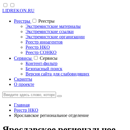
LIDREKON.RU
Реестры
Реестры
Экстремистские материалы
Экстремистские ссылки
Экстремистские организации
Реестр иноагентов
Реестр НКО
Реестр СОНКО
Cервисы
Cервисы
Контент-фильтр
Безопасный поиск
Версия сайта для слабовидящих
Скрипты
О проекте
Главная
Реестр НКО
Ярославское региональное отделение
Ярославское региональное