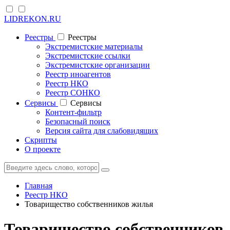
LIDREKON.RU
Реестры
Реестры
Экстремистские материалы
Экстремистские ссылки
Экстремистские организации
Реестр иноагентов
Реестр НКО
Реестр СОНКО
Cервисы
Cервисы
Контент-фильтр
Безопасный поиск
Версия сайта для слабовидящих
Скрипты
О проекте
Главная
Реестр НКО
Товарищество собственников жилья
Товарищество собственников