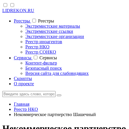
LIDREKON.RU
Реестры
Реестры
Экстремистские материалы
Экстремистские ссылки
Экстремистские организации
Реестр иноагентов
Реестр НКО
Реестр СОНКО
Cервисы
Cервисы
Контент-фильтр
Безопасный поиск
Версия сайта для слабовидящих
Скрипты
О проекте
Главная
Реестр НКО
Некоммерческое партнерство Шашечный
Некоммерческое партнерство