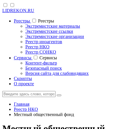
LIDREKON.RU
Реестры
Реестры
Экстремистские материалы
Экстремистские ссылки
Экстремистские организации
Реестр иноагентов
Реестр НКО
Реестр СОНКО
Cервисы
Cервисы
Контент-фильтр
Безопасный поиск
Версия сайта для слабовидящих
Скрипты
О проекте
Главная
Реестр НКО
Местный общественный фонд
Местный общественный