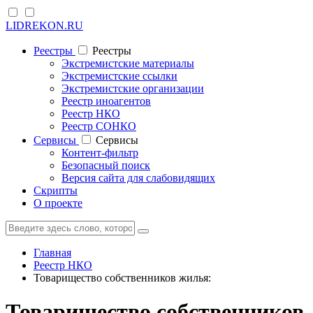
LIDREKON.RU
Реестры
Реестры
Экстремистские материалы
Экстремистские ссылки
Экстремистские организации
Реестр иноагентов
Реестр НКО
Реестр СОНКО
Cервисы
Cервисы
Контент-фильтр
Безопасный поиск
Версия сайта для слабовидящих
Скрипты
О проекте
Главная
Реестр НКО
Товарищество собственников жилья:
Товарищество собственников