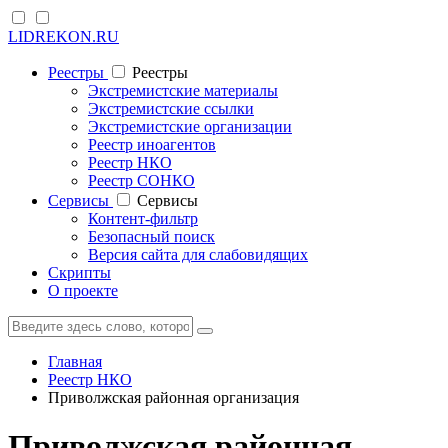
LIDREKON.RU
Реестры
Реестры
Экстремистские материалы
Экстремистские ссылки
Экстремистские организации
Реестр иноагентов
Реестр НКО
Реестр СОНКО
Cервисы
Cервисы
Контент-фильтр
Безопасный поиск
Версия сайта для слабовидящих
Скрипты
О проекте
Главная
Реестр НКО
Приволжская районная организация
Приволжская районная