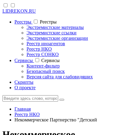
LIDREKON.RU
Реестры
Реестры
Экстремистские материалы
Экстремистские ссылки
Экстремистские организации
Реестр иноагентов
Реестр НКО
Реестр СОНКО
Cервисы
Cервисы
Контент-фильтр
Безопасный поиск
Версия сайта для слабовидящих
Скрипты
О проекте
Главная
Реестр НКО
Некоммерческое Партнерство "Детский
Некоммерческое