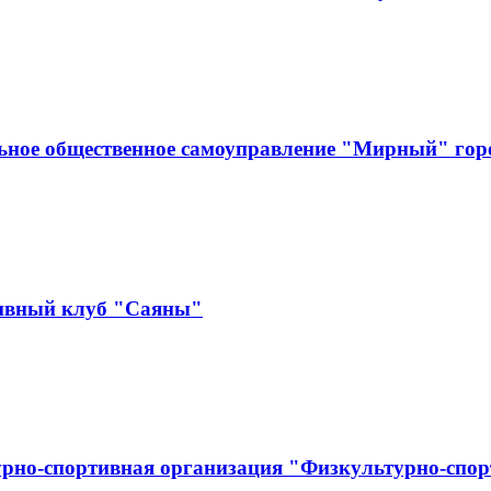
ьное общественное самоуправление "Мирный" гор
тивный клуб "Саяны"
урно-спортивная организация "Физкультурно-спо