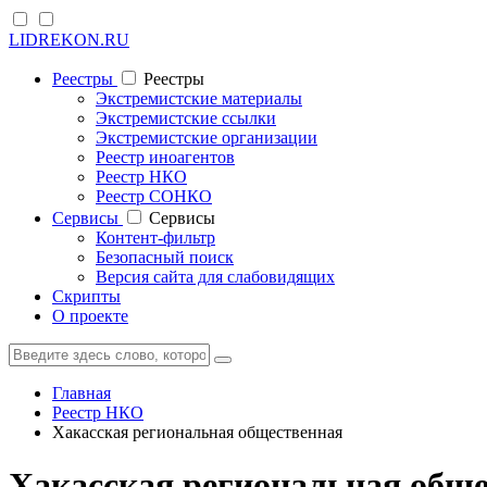
LIDREKON.RU
Реестры
Реестры
Экстремистские материалы
Экстремистские ссылки
Экстремистские организации
Реестр иноагентов
Реестр НКО
Реестр СОНКО
Cервисы
Cервисы
Контент-фильтр
Безопасный поиск
Версия сайта для слабовидящих
Скрипты
О проекте
Главная
Реестр НКО
Хакасская региональная общественная
Хакасская региональная общ