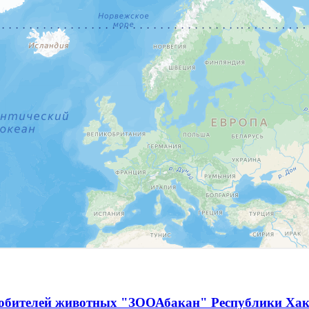
любителей животных "ЗООАбакан" Республики Хак