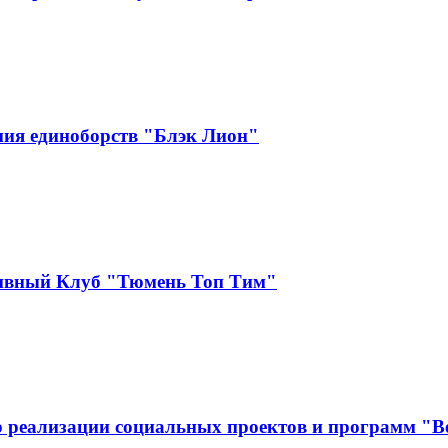
ия единоборств "Блэк Лион"
тивный Клуб "Тюмень Топ Тим"
 реализации социальных проектов и программ "В