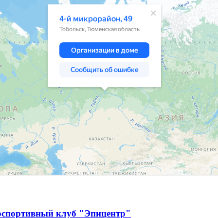
рспортивный клуб "Эпицентр"