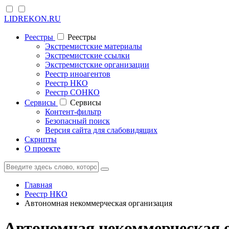
LIDREKON.RU
Реестры
Реестры
Экстремистские материалы
Экстремистские ссылки
Экстремистские организации
Реестр иноагентов
Реестр НКО
Реестр СОНКО
Cервисы
Cервисы
Контент-фильтр
Безопасный поиск
Версия сайта для слабовидящих
Скрипты
О проекте
Главная
Реестр НКО
Автономная некоммерческая организация
Автономная некоммерческая о