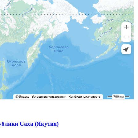
ублики Саха (Якутия)