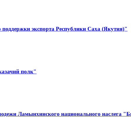
 поддержки экспорта Республики Саха (Якутия)"
казачий полк"
лодежи Ламынхинского национального наслега "Би