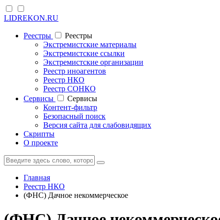
LIDREKON.RU
Реестры
Реестры
Экстремистские материалы
Экстремистские ссылки
Экстремистские организации
Реестр иноагентов
Реестр НКО
Реестр СОНКО
Cервисы
Cервисы
Контент-фильтр
Безопасный поиск
Версия сайта для слабовидящих
Скрипты
О проекте
Главная
Реестр НКО
(ФНС) Дачное некоммерческое
(ФНС) Дачное некоммерческо