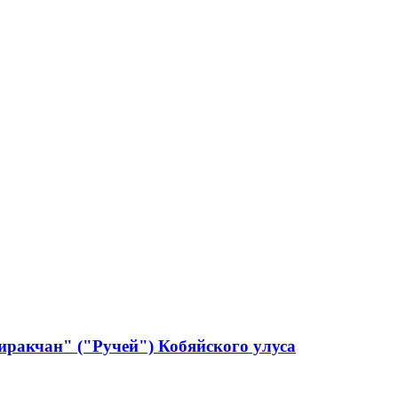
ракчан" ("Ручей") Кобяйского улуса