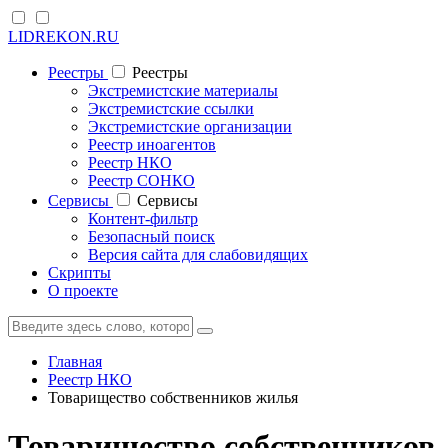
LIDREKON.RU
Реестры
Реестры
Экстремистские материалы
Экстремистские ссылки
Экстремистские организации
Реестр иноагентов
Реестр НКО
Реестр СОНКО
Cервисы
Cервисы
Контент-фильтр
Безопасный поиск
Версия сайта для слабовидящих
Скрипты
О проекте
Главная
Реестр НКО
Товарищество собственников жилья
Товарищество собственников