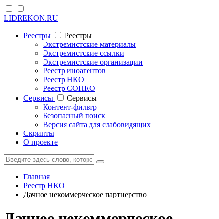
LIDREKON.RU
Реестры
Реестры
Экстремистские материалы
Экстремистские ссылки
Экстремистские организации
Реестр иноагентов
Реестр НКО
Реестр СОНКО
Cервисы
Cервисы
Контент-фильтр
Безопасный поиск
Версия сайта для слабовидящих
Скрипты
О проекте
Главная
Реестр НКО
Дачное некоммерческое партнерство
Дачное некоммерческое