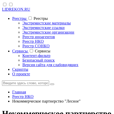
LIDREKON.RU
Реестры
Реестры
Экстремистские материалы
Экстремистские ссылки
Экстремистские организации
Реестр иноагентов
Реестр НКО
Реестр СОНКО
Cервисы
Cервисы
Контент-фильтр
Безопасный поиск
Версия сайта для слабовидящих
Скрипты
О проекте
Главная
Реестр НКО
Некоммерческое партнерство "Лесное"
Некоммерческое партнерство