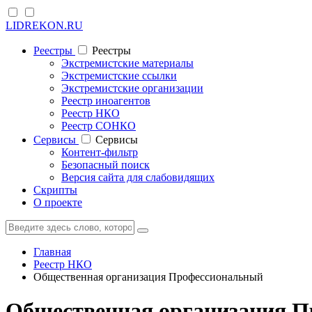
LIDREKON.RU
Реестры
Реестры
Экстремистские материалы
Экстремистские ссылки
Экстремистские организации
Реестр иноагентов
Реестр НКО
Реестр СОНКО
Cервисы
Cервисы
Контент-фильтр
Безопасный поиск
Версия сайта для слабовидящих
Скрипты
О проекте
Главная
Реестр НКО
Общественная организация Профессиональный
Общественная организация Пр