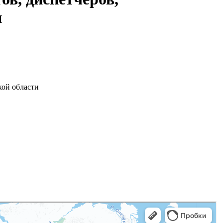
и
кой области