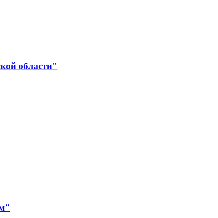
ской области"
ям"