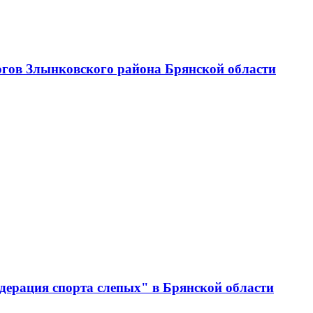
огов Злынковского района Брянской области
дерация спорта слепых" в Брянской области