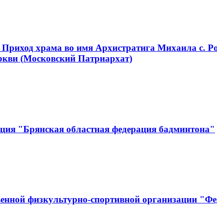
 Приход храма во имя Архистратига Михаила с. Р
ркви (Московский Патриархат)
ация "Брянская областная федерация бадминтона"
енной физкультурно-спортивной организации "Фе