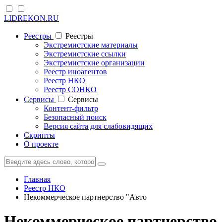
LIDREKON.RU
Реестры
Реестры
Экстремистские материалы
Экстремистские ссылки
Экстремистские организации
Реестр иноагентов
Реестр НКО
Реестр СОНКО
Cервисы
Cервисы
Контент-фильтр
Безопасный поиск
Версия сайта для слабовидящих
Скрипты
О проекте
Главная
Реестр НКО
Некоммерческое партнерство "Авто
Некоммерческое партнерство 