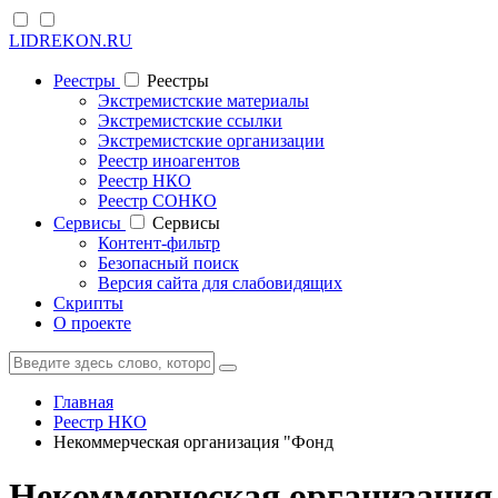
LIDREKON.RU
Реестры
Реестры
Экстремистские материалы
Экстремистские ссылки
Экстремистские организации
Реестр иноагентов
Реестр НКО
Реестр СОНКО
Cервисы
Cервисы
Контент-фильтр
Безопасный поиск
Версия сайта для слабовидящих
Скрипты
О проекте
Главная
Реестр НКО
Некоммерческая организация "Фонд
Некоммерческая организация 