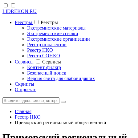
LIDREKON.RU
Реестры
Реестры
Экстремистские материалы
Экстремистские ссылки
Экстремистские организации
Реестр иноагентов
Реестр НКО
Реестр СОНКО
Cервисы
Cервисы
Контент-фильтр
Безопасный поиск
Версия сайта для слабовидящих
Скрипты
О проекте
Главная
Реестр НКО
Приморский региональный лбщественный
Приморский региональный