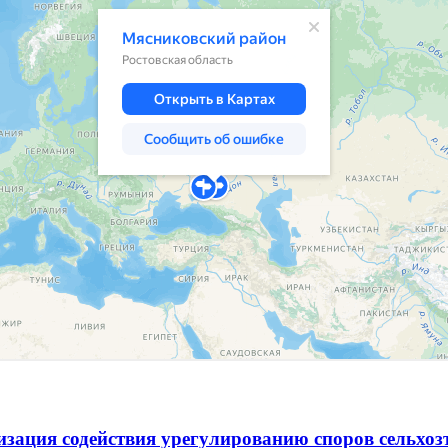
зация содействия урегулированию споров сельхо