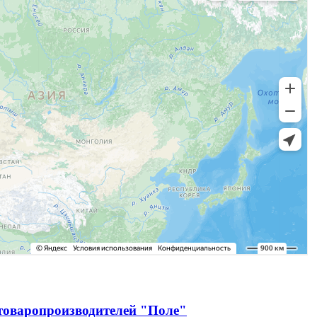
зтоваропроизводителей "Поле"