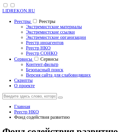
LIDREKON.RU
Реестры
Реестры
Экстремистские материалы
Экстремистские ссылки
Экстремистские организации
Реестр иноагентов
Реестр НКО
Реестр СОНКО
Cервисы
Cервисы
Контент-фильтр
Безопасный поиск
Версия сайта для слабовидящих
Скрипты
О проекте
Главная
Реестр НКО
Фонд содействия развитию
Фонд содействия развитию