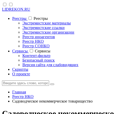
LIDREKON.RU
Реестры
Реестры
Экстремистские материалы
Экстремистские ссылки
Экстремистские организации
Реестр иноагентов
Реестр НКО
Реестр СОНКО
Cервисы
Cервисы
Контент-фильтр
Безопасный поиск
Версия сайта для слабовидящих
Скрипты
О проекте
Главная
Реестр НКО
Садоводческое некоммерческое товарищество
Садоводческое некоммерческ