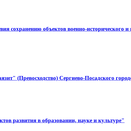
ствия сохранению объектов военно-историческо
язит" (Превосходство) Сергиево-Посадского город
тов развития в образовании, науке и культуре"