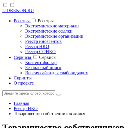
LIDREKON.RU
Реестры
Реестры
Экстремистские материалы
Экстремистские ссылки
Экстремистские организации
Реестр иноагентов
Реестр НКО
Реестр СОНКО
Cервисы
Cервисы
Контент-фильтр
Безопасный поиск
Версия сайта для слабовидящих
Скрипты
О проекте
Главная
Реестр НКО
Товарищество собственников жилья
Товарищество собственников