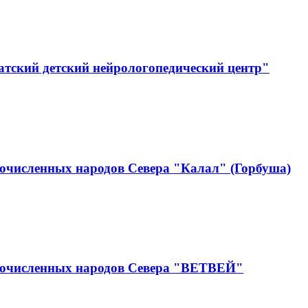
тский детский нейрологопедический центр"
очисленных народов Севера "Калал" (Горбуша)
лочисленных народов Севера "ВЕТВЕЙ"