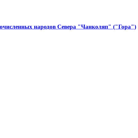
очисленных народов Севера "Чанколяп" ("Гора")