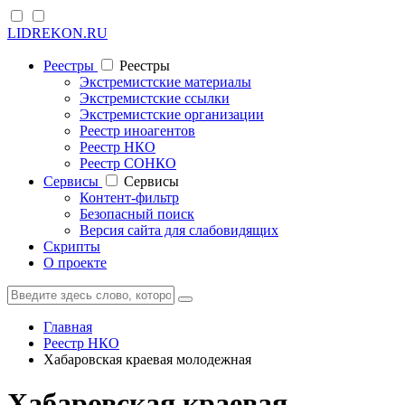
LIDREKON.RU
Реестры
Реестры
Экстремистские материалы
Экстремистские ссылки
Экстремистские организации
Реестр иноагентов
Реестр НКО
Реестр СОНКО
Cервисы
Cервисы
Контент-фильтр
Безопасный поиск
Версия сайта для слабовидящих
Скрипты
О проекте
Главная
Реестр НКО
Хабаровская краевая молодежная
Хабаровская краевая