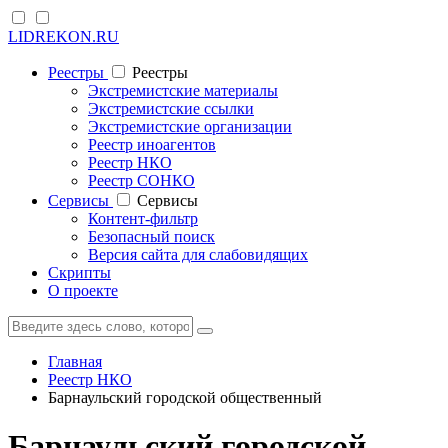
LIDREKON.RU
Реестры
Реестры
Экстремистские материалы
Экстремистские ссылки
Экстремистские организации
Реестр иноагентов
Реестр НКО
Реестр СОНКО
Cервисы
Cервисы
Контент-фильтр
Безопасный поиск
Версия сайта для слабовидящих
Скрипты
О проекте
Главная
Реестр НКО
Барнаульский городской общественный
Барнаульский городской