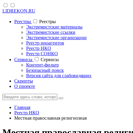
LIDREKON.RU
Реестры
Реестры
Экстремистские материалы
Экстремистские ссылки
Экстремистские организации
Реестр иноагентов
Реестр НКО
Реестр СОНКО
Cервисы
Cервисы
Контент-фильтр
Безопасный поиск
Версия сайта для слабовидящих
Скрипты
О проекте
Главная
Реестр НКО
Местная православная религиозная
Местная православная религи