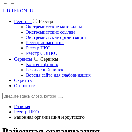
LIDREKON.RU
Реестры
Реестры
Экстремистские материалы
Экстремистские ссылки
Экстремистские организации
Реестр иноагентов
Реестр НКО
Реестр СОНКО
Cервисы
Cервисы
Контент-фильтр
Безопасный поиск
Версия сайта для слабовидящих
Скрипты
О проекте
Главная
Реестр НКО
Районная организация Иркутского
Районная организация