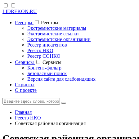
LIDREKON.RU
Реестры
Реестры
Экстремистские материалы
Экстремистские ссылки
Экстремистские организации
Реестр иноагентов
Реестр НКО
Реестр СОНКО
Cервисы
Cервисы
Контент-фильтр
Безопасный поиск
Версия сайта для слабовидящих
Скрипты
О проекте
Главная
Реестр НКО
Советская районная организация
Советская районная организа