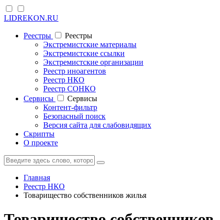
LIDREKON.RU
Реестры
Реестры
Экстремистские материалы
Экстремистские ссылки
Экстремистские организации
Реестр иноагентов
Реестр НКО
Реестр СОНКО
Cервисы
Cервисы
Контент-фильтр
Безопасный поиск
Версия сайта для слабовидящих
Скрипты
О проекте
Главная
Реестр НКО
Товарищество собственников жилья
Товарищество собственников