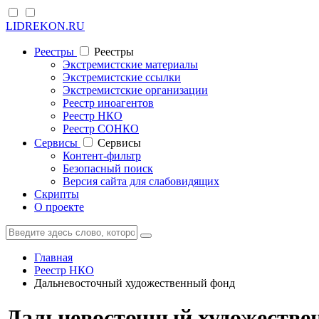
LIDREKON.RU
Реестры
Реестры
Экстремистские материалы
Экстремистские ссылки
Экстремистские организации
Реестр иноагентов
Реестр НКО
Реестр СОНКО
Cервисы
Cервисы
Контент-фильтр
Безопасный поиск
Версия сайта для слабовидящих
Скрипты
О проекте
Главная
Реестр НКО
Дальневосточный художественный фонд
Дальневосточный художестве