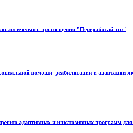
экологического просвещения "Переработай это"
социальной помощи, реабилитации и адаптации л
дрению адаптивных и инклюзивных программ для л