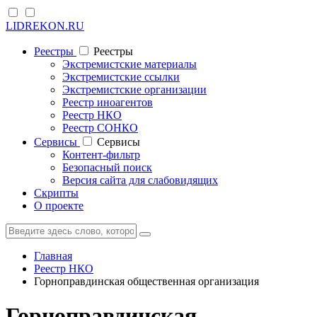
LIDREKON.RU
Реестры
Реестры
Экстремистские материалы
Экстремистские ссылки
Экстремистские организации
Реестр иноагентов
Реестр НКО
Реестр СОНКО
Cервисы
Cервисы
Контент-фильтр
Безопасный поиск
Версия сайта для слабовидящих
Скрипты
О проекте
Главная
Реестр НКО
Горноправдинская общественная организация
Горноправдинская