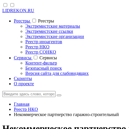
LIDREKON.RU
Реестры
Реестры
Экстремистские материалы
Экстремистские ссылки
Экстремистские организации
Реестр иноагентов
Реестр НКО
Реестр СОНКО
Cервисы
Cервисы
Контент-фильтр
Безопасный поиск
Версия сайта для слабовидящих
Скрипты
О проекте
Главная
Реестр НКО
Некоммерческое партнерство гаражно-строительный
Некоммерческое партнерство