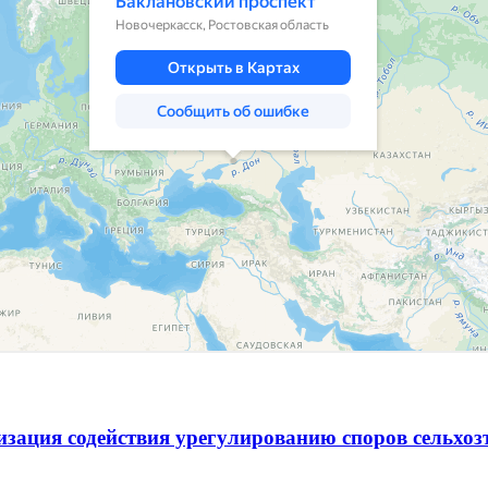
зация содействия урегулированию споров сельхо