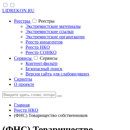
LIDREKON.RU
Реестры
Реестры
Экстремистские материалы
Экстремистские ссылки
Экстремистские организации
Реестр иноагентов
Реестр НКО
Реестр СОНКО
Cервисы
Cервисы
Контент-фильтр
Безопасный поиск
Версия сайта для слабовидящих
Скрипты
О проекте
Главная
Реестр НКО
(ФНС) Товарищество собственников
(ФНС) Товарищество