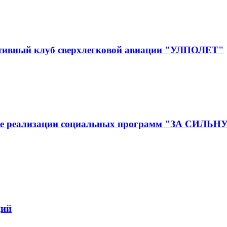
ртивный клуб сверхлегковой авиации "УЛПОЛЕТ"
ижение реализации социальных программ "ЗА
ций