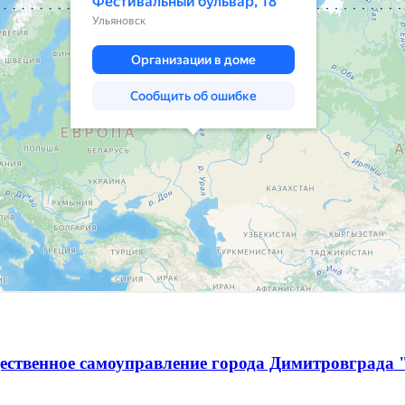
ественное самоуправление города Димитровграда