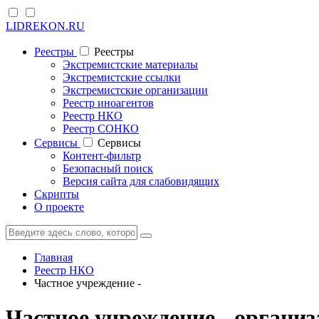
LIDREKON.RU
Реестры
Реестры
Экстремистские материалы
Экстремистские ссылки
Экстремистские организации
Реестр иноагентов
Реестр НКО
Реестр СОНКО
Cервисы
Cервисы
Контент-фильтр
Безопасный поиск
Версия сайта для слабовидящих
Скрипты
О проекте
Главная
Реестр НКО
Частное учреждение -
Частное учреждение - органи