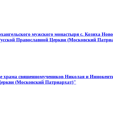
хангельского мужского монастыря с. Козиха Ново
Русской Православной Церкви (Московский Патри
е храма священномучеников Николая и Иннокентия
Церкви (Московский Патриархат)"