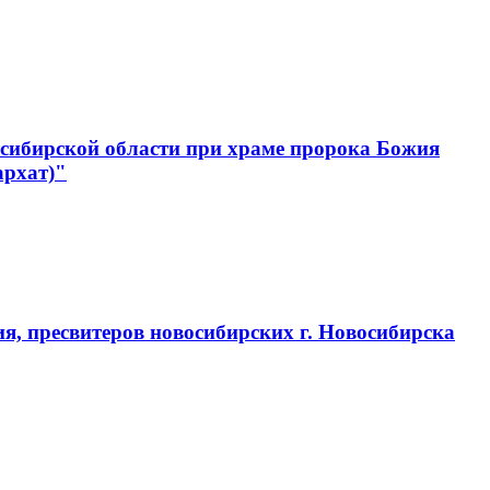
сибирской области при храме пророка Божия
архат)"
, пресвитеров новосибирских г. Новосибирска