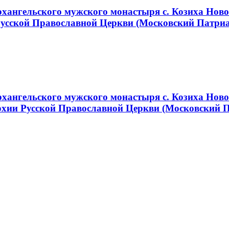
ангельского мужского монастыря с. Козиха Новос
Русской Православной Церкви (Московский Патри
хангельского мужского монастыря с. Козиха Ново
хии Русской Православной Церкви (Московский 