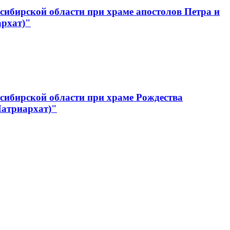
ибирской области при храме апостолов Петра и
архат)"
сибирской области при храме Рождества
Патриархат)"