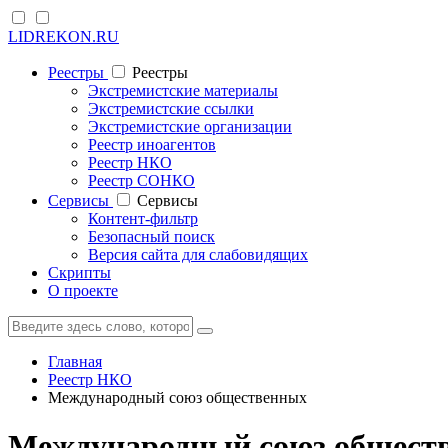
LIDREKON.RU
Реестры
Реестры
Экстремистские материалы
Экстремистские ссылки
Экстремистские организации
Реестр иноагентов
Реестр НКО
Реестр СОНКО
Cервисы
Cервисы
Контент-фильтр
Безопасный поиск
Версия сайта для слабовидящих
Скрипты
О проекте
Главная
Реестр НКО
Международный союз общественных
Международный союз обществ