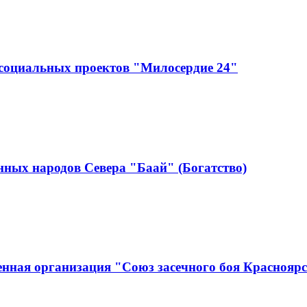
социальных проектов "Милосердие 24"
ных народов Севера "Баай" (Богатство)
нная организация "Союз засечного боя Краснояр