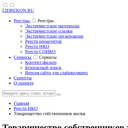
LIDREKON.RU
Реестры
Реестры
Экстремистские материалы
Экстремистские ссылки
Экстремистские организации
Реестр иноагентов
Реестр НКО
Реестр СОНКО
Cервисы
Cервисы
Контент-фильтр
Безопасный поиск
Версия сайта для слабовидящих
Скрипты
О проекте
Главная
Реестр НКО
Товарищество собственников жилья
Товарищество собственников