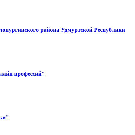
лопургинского района Удмуртской Республики
лайн профессий"
ики"