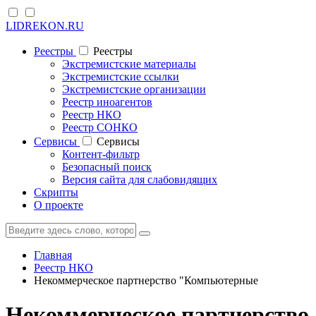
LIDREKON.RU
Реестры
Реестры
Экстремистские материалы
Экстремистские ссылки
Экстремистские организации
Реестр иноагентов
Реестр НКО
Реестр СОНКО
Cервисы
Cервисы
Контент-фильтр
Безопасный поиск
Версия сайта для слабовидящих
Скрипты
О проекте
Главная
Реестр НКО
Некоммерческое партнерство "Компьютерные
Некоммерческое партнерство