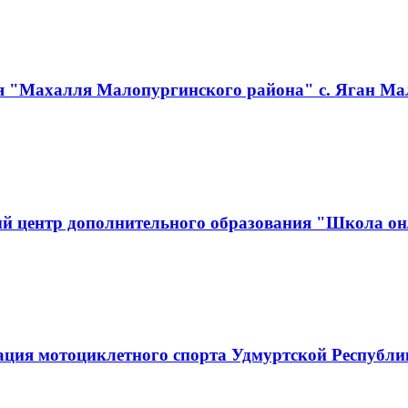
я "Махалля Малопургинского района" с. Яган Ма
й центр дополнительного образования "Школа он
ация мотоциклетного спорта Удмуртской Республ