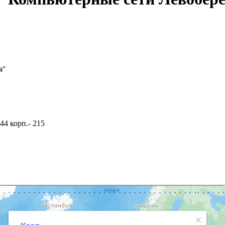
я"
44 корп.- 215