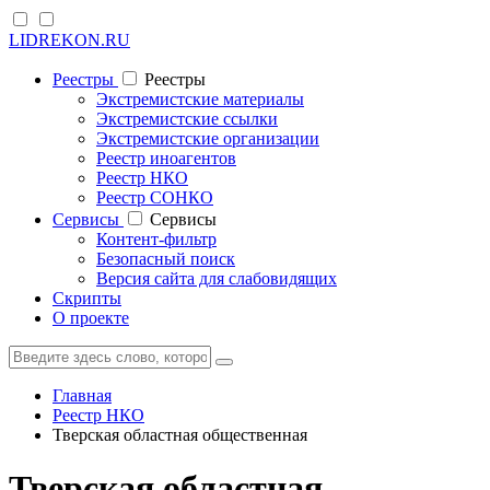
LIDREKON.RU
Реестры
Реестры
Экстремистские материалы
Экстремистские ссылки
Экстремистские организации
Реестр иноагентов
Реестр НКО
Реестр СОНКО
Cервисы
Cервисы
Контент-фильтр
Безопасный поиск
Версия сайта для слабовидящих
Скрипты
О проекте
Главная
Реестр НКО
Тверская областная общественная
Тверская областная