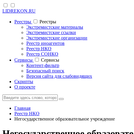
LIDREKON.RU
Реестры
Реестры
Экстремистские материалы
Экстремистские ссылки
Экстремистские организации
Реестр иноагентов
Реестр НКО
Реестр СОНКО
Cервисы
Cервисы
Контент-фильтр
Безопасный поиск
Версия сайта для слабовидящих
Скрипты
О проекте
Главная
Реестр НКО
Негосударственное образовательное учреждение
Негосударственное образоват