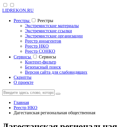
LIDREKON.RU
Реестры
Реестры
Экстремистские материалы
Экстремистские ссылки
Экстремистские организации
Реестр иноагентов
Реестр НКО
Реестр СОНКО
Cервисы
Cервисы
Контент-фильтр
Безопасный поиск
Версия сайта для слабовидящих
Скрипты
О проекте
Главная
Реестр НКО
Дагестанская региональная общественная
Дагестанская региональная