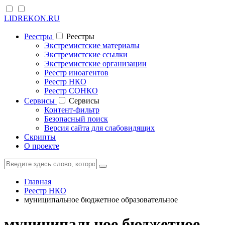
LIDREKON.RU
Реестры
Реестры
Экстремистские материалы
Экстремистские ссылки
Экстремистские организации
Реестр иноагентов
Реестр НКО
Реестр СОНКО
Cервисы
Cервисы
Контент-фильтр
Безопасный поиск
Версия сайта для слабовидящих
Скрипты
О проекте
Главная
Реестр НКО
муниципальное бюджетное образовательное
муниципальное бюджетное