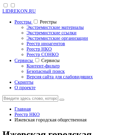
LIDREKON.RU
Реестры
Реестры
Экстремистские материалы
Экстремистские ссылки
Экстремистские организации
Реестр иноагентов
Реестр НКО
Реестр СОНКО
Cервисы
Cервисы
Контент-фильтр
Безопасный поиск
Версия сайта для слабовидящих
Скрипты
О проекте
Главная
Реестр НКО
Ижевская городская общественная
Ижевская городская