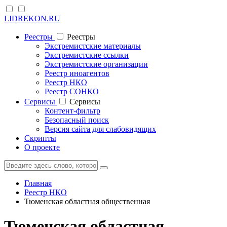
LIDREKON.RU
Реестры
Реестры
Экстремистские материалы
Экстремистские ссылки
Экстремистские организации
Реестр иноагентов
Реестр НКО
Реестр СОНКО
Cервисы
Cервисы
Контент-фильтр
Безопасный поиск
Версия сайта для слабовидящих
Скрипты
О проекте
Главная
Реестр НКО
Тюменская областная общественная
Тюменская областная