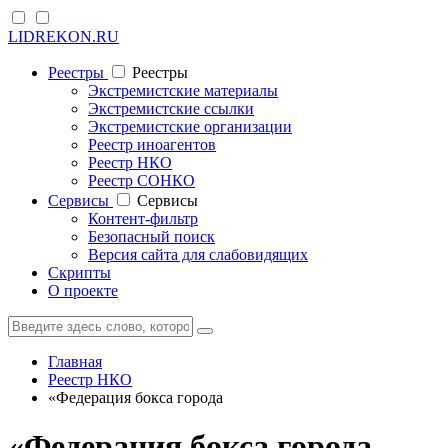
LIDREKON.RU
Реестры
Реестры
Экстремистские материалы
Экстремистские ссылки
Экстремистские организации
Реестр иноагентов
Реестр НКО
Реестр СОНКО
Cервисы
Cервисы
Контент-фильтр
Безопасный поиск
Версия сайта для слабовидящих
Скрипты
О проекте
Главная
Реестр НКО
«Федерация бокса города
«Федерация бокса города